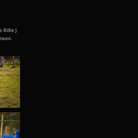
illie J.
лько.