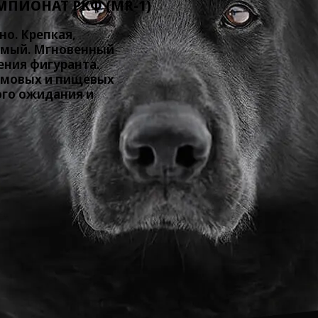
ПИОНАТ РКФ (МR-1)
о. Крепкая,
яемый. Мгновенный
ения фигуранта.
шумовых и пищевых
го ожидания и