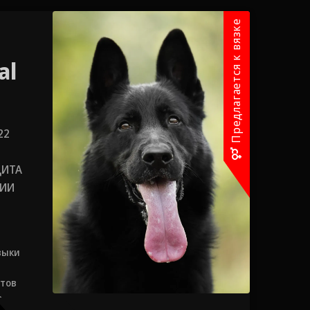
Предлагается к вязке
al
22
ЩИТА
СИИ
выки
отов
о