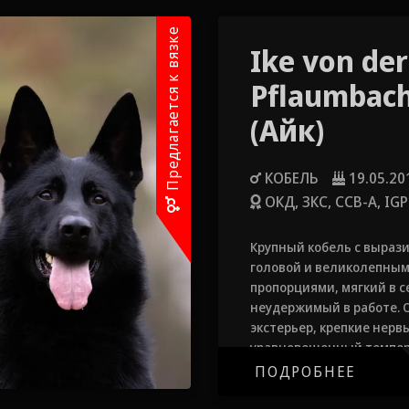
Предлагается к вязке
Ike von der
Pflaumbac
(Айк)
КОБЕЛЬ
19.05.20
ОКД, ЗКС, ССВ-А, IGP
Крупный кобель с выраз
головой и великолепны
пропорциями, мягкий в с
неудержимый в работе. 
экстерьер, крепкие нерв
уравновешенный темпер
дрессируется и обучаетс
ПОДРОБНЕЕ