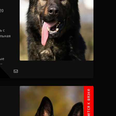
20
ь с
ильная
рые
и,
Предлагается к вязке