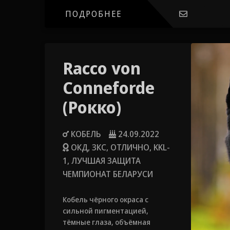
темперамент, крепкие нервы и
моментальное переключение.
ПОДРОБНЕЕ
Racco von
Conneforde
(Рокко)
КОБЕЛЬ
24.09.2022
ОКД, ЗКС, ОТЛИЧНО, KKL-
1, ЛУЧШАЯ ЗАЩИТА
ЧЕМПИОНАТ БЕЛАРУСИ
Кобель чёрного окраса с
сильной пигментацией,
тёмные глаза, объёмная