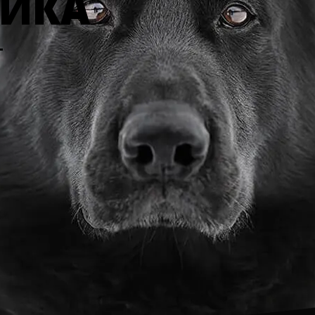
НИКА
т