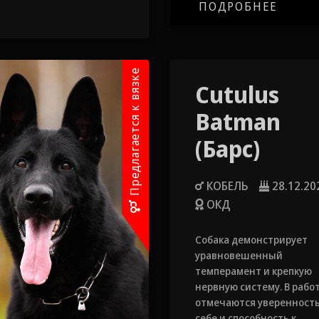
человека или территори
ПОДРОБНЕЕ
Предлагается к вязке
Cutulus
Batman
(Барс)
КОБЕЛЬ
28.12.20
ОКД
Собака демонстрирует
уравновешенный
темперамент и крепкую
нервную систему. В рабо
отмечаются уверенность
себе и способность к