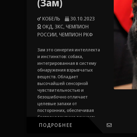
(Зам)
КОБЕЛЬ
30.10.2023
ОКД, ЗКС, ЧЕМПИОН
РОССИИ, ЧЕМПИОН РКФ
Зам это синергия интеллекта
и инстинктов: собака,
интегрированная в систему
обнаружения взрывчатых
веществ. Обладает
высочайшей сенсорной
чувствительностью и
безошибочно отличает
целевые запахи от
посторонних, обеспечивая
беспрецедентную точность
обнаружения.
ПОДРОБНЕЕ