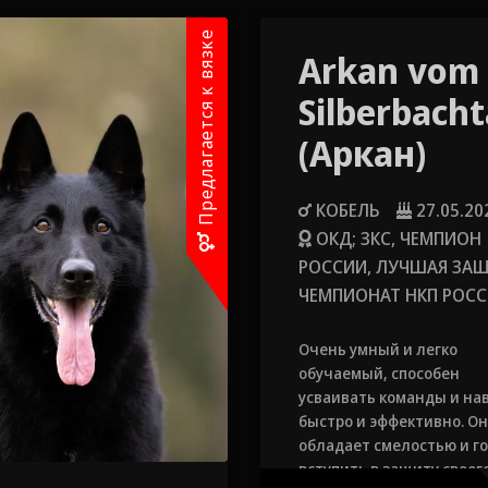
Предлагается к вязке
Arkan vom
Silberbacht
(Аркан)
КОБЕЛЬ
27.05.20
ОКД; ЗКС, ЧЕМПИОН
РОССИИ, ЛУЧШАЯ ЗА
ЧЕМПИОНАТ НКП РОС
Очень умный и легко
обучаемый, способен
усваивать команды и на
быстро и эффективно. Он
обладает смелостью и г
вступить в защиту своег