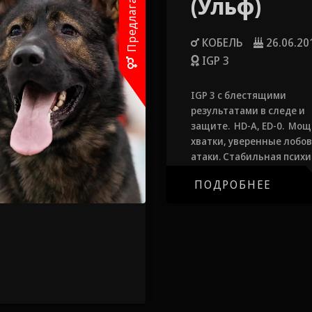
(Ульф)
КОБЕЛЬ
26.06.20
IGP 3
IGP 3 с блестящими
результатами в следе и
защите. HD-A, ED-0. Мо
хватки, уверенные лобо
атаки. Стабильная психи
отличная физическая фо
ПОДРОБНЕЕ