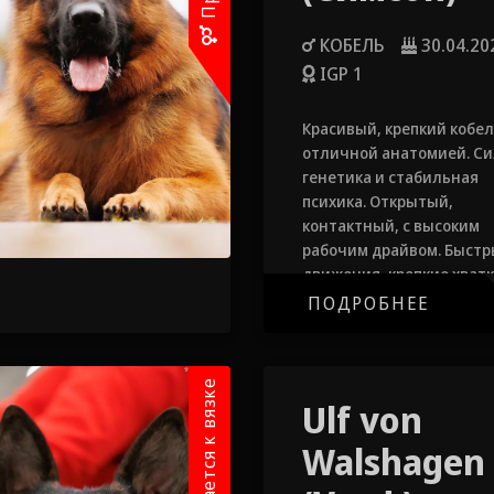
КОБЕЛЬ
30.04.20
IGP 1
Красивый, крепкий кобел
отличной анатомией. С
генетика и стабильная
психика. Открытый,
контактный, с высоким
рабочим драйвом. Быст
движения, крепкие хватк
отличный баланс.
ПОДРОБНЕЕ
Предлагается к вязке
Ulf von
Walshagen