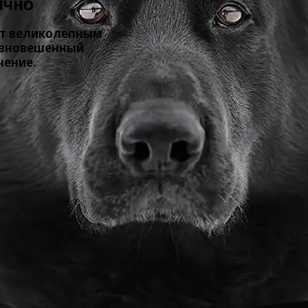
ЛИЧНО
ет великолепным
авновешенный
чение.