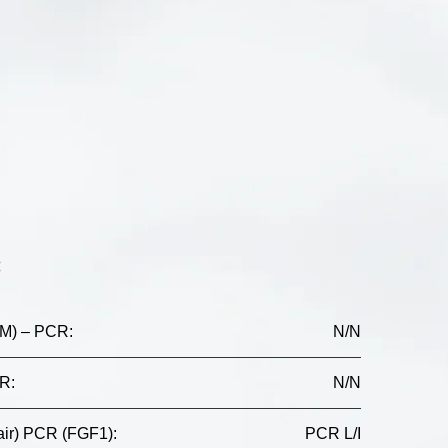
:
DM) – PCR
:
N/N
CR
:
N/N
 hair) PCR (FGF1)
:
PCR L/I