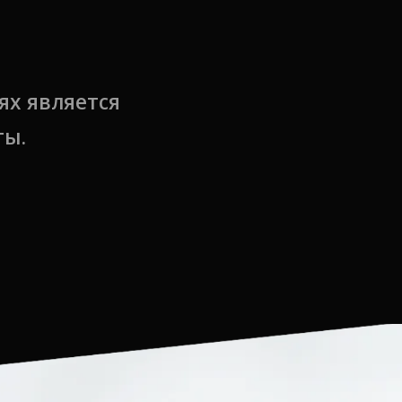
ях является
ты.