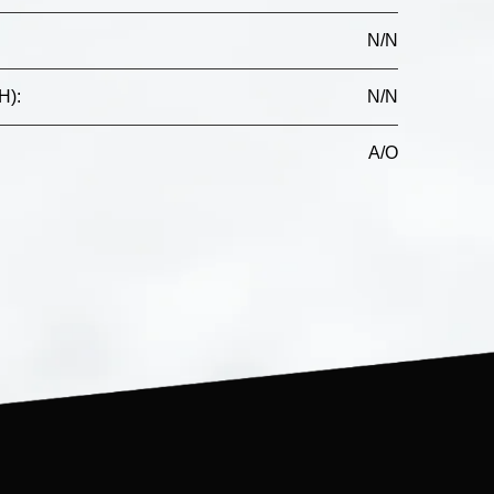
N/N
H)
:
N/N
A/O