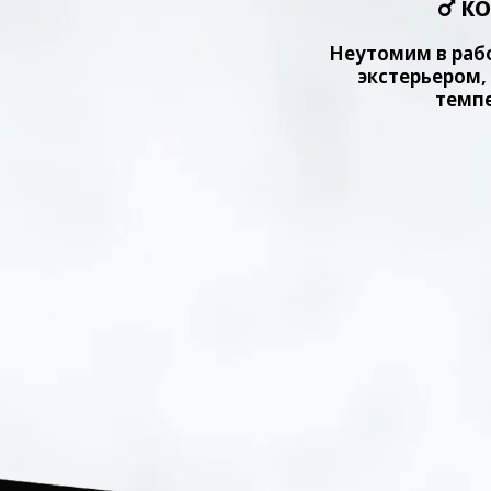
КО
Неутомим в раб
экстерьером
темпе