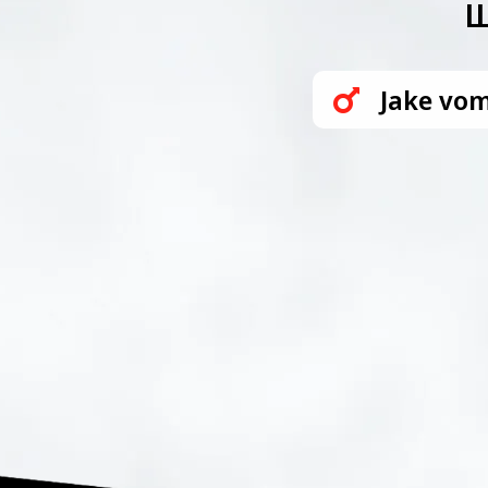
Щ
Jake vom