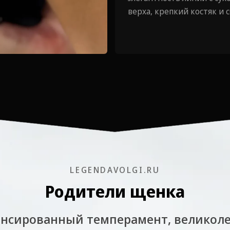
верха, крепкий костяк и
LEGENDAVOLGI.RU
Родители щенка
ансированный темперамент, великол