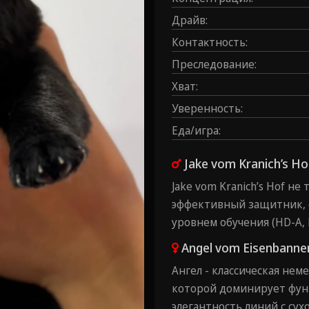
Драйв
:
Контаĸтность
:
Преследование
:
Хват
:
Уверенность
:
Еда/игра
:
Jake vom Kranich’s Ho
Jake vom Kranich’s Hof н
эффективный защитник,
уровнем обучения (HD-A, 
Angel vom Eisenbanner
Ангел - классическая нем
которой доминирует фун
элегантность линий с су