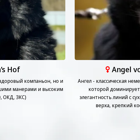
’s Hof
Angel v
 здоровый компаньон, но и
Ангел - классическая нем
шими манерами и высоким
которой доминирует 
, ОКД, ЗКС)
элегантность линий с с
верха, крепкий к