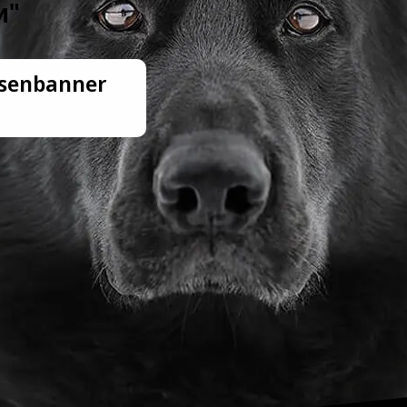
и"
isenbanner