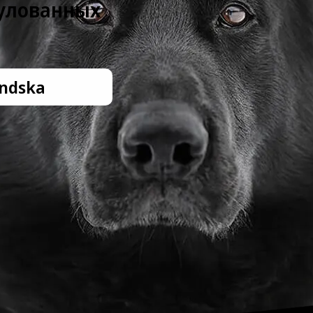
тулованных
Ondska