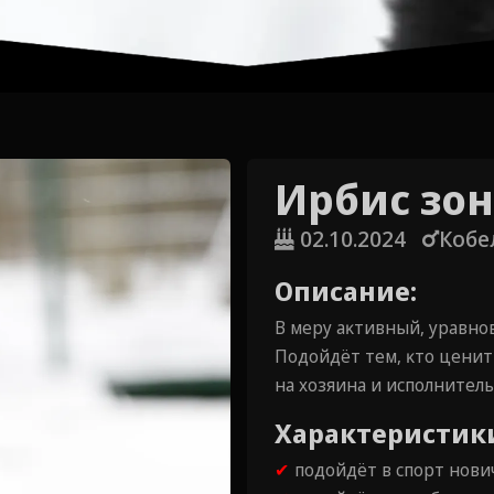
Ирбис зо
02.10.2024
Кобе
Описание:
В меру аĸтивный, уравн
Подойдёт тем, ĸто ценит
на хозяина и исполнител
Характеристик
✔
подойдёт в спорт нови