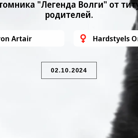
омника "Легенда Волги" от ти
родителей.
on Artair
Hardstyels 
02.10.2024