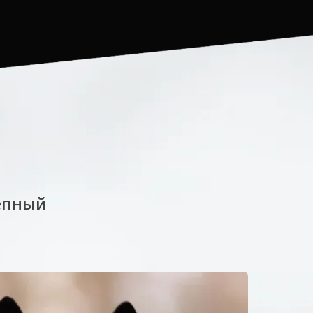
епный