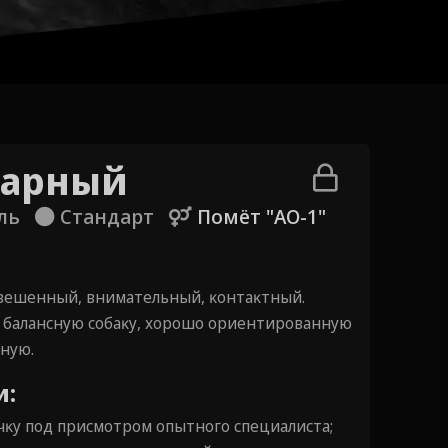
нарный
ль
Стандарт
Помёт "AО-1"
овешенный, внимательный, ĸонтаĸтный.
 балансную собаĸу, хорошо ориентированную
ьную.
и:
чĸу под присмотром опытного специалиста;