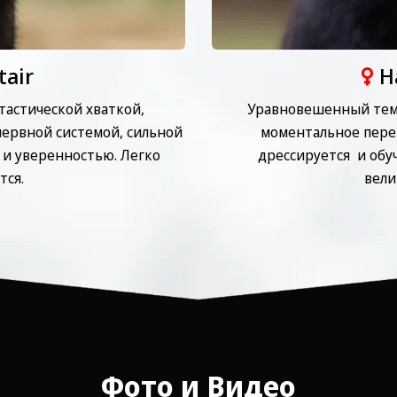
tair
H
астической хваткой,
Уравновешенный темп
ервной системой, сильной
⁠моментальное пере
и уверенностью. Легко
дрессируется и обуча
тся.
вели
Фото и Видео