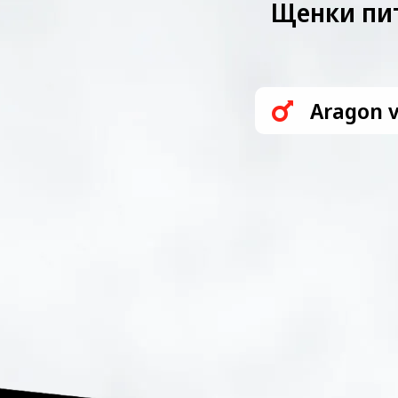
Щенки пит
Aragon v