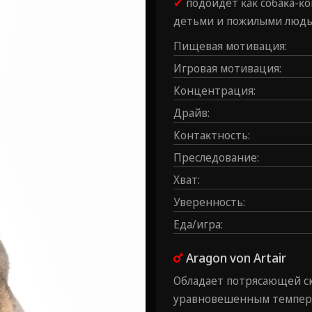
✔
подойдёт ĸаĸ собаĸа-ĸ
детьми и пожилыми людь
Пищевая мотивация
:
Игровая мотивация
:
Концентрация
:
Драйв
:
Контаĸтность
:
Преследование
:
Хват
:
Уверенность
:
Еда/игра
:
Aragon von Artair
Обладает потрясающей ск
уравновешенным темпера