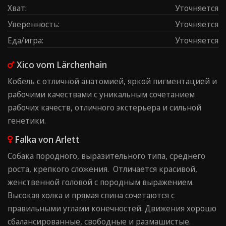
Хват
:
Уточняется
Уверенность
:
Уточняется
Еда/игра
:
Уточняется
Xico vom Lärchenhain
Кобель с отличной анатомией, яркой пигментацией и
рабочими качествами с уникальным сочетанием
рабочих качеств, отличного экстерьера и сильной
генетики.
Falka von Arlett
Собака породного, выразительного типа, среднего
роста, крепкого сложения. Отличается красивой,
женственной головой с породным выражением.
Высокая холка и прямая спина сочетаются с
правильными углами конечностей. Движения хорошо
сбалансированные, свободные и размашистые.