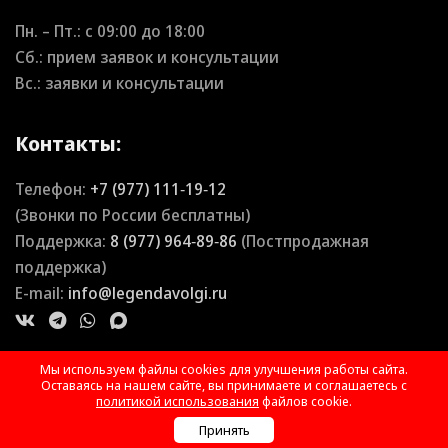
Пн. – Пт.: с
09:00
до
18:00
Сб.: прием заявок и консультации
Вс.: заявки и консультации
Контакты:
Телефон:
+7 (977) 111‑19‑12
(Звонки по России бесплатны)
Поддержка:
8 (977) 964‑89‑86
(Постпродажная
поддержка)
E-mail:
info@legendavolgi.ru
Мы используем файлы cookies для улучшения работы сайта.
Оставаясь на нашем сайте, вы принимаете и соглашаетесь с
политикой использования
файлов cookie.
Принять
Позвонить
WhatsApp
Telegram
Почта
Онлайн чат
Max