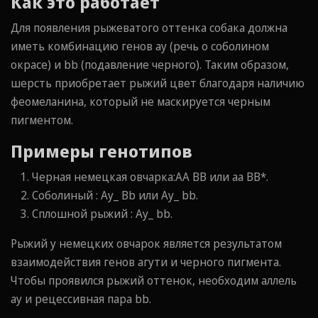
Как это работает
Для появления рыжеватого оттенка собака должна
иметь комбинацию генов ay (речь о соболином
окрасе) и bb (подавление черного). Таким образом,
шерсть приобретает рыжий цвет благодаря наличию
феомеланина, который не маскируется черным
пигментом.
Примеры генотипов
Черная немецкая овчарка:AA BB или aa BB*.
Соболиный : Ay_ Bb или Ay_ bb.
Сплошной рыжий : Ay_ bb.
Рыжий у немецких овчарок является результатом
взаимодействия генов агути и черного пигмента.
Чтобы проявился рыжий оттенок, необходим аллель
ay и рецессивная пара bb.