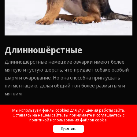
Длинношёрстные
Длинношёрстные немецкие овчарки имеют более
мягкую и густую шерсть, что придает собаке особый
шарм и очарование. Но она способна приглушать
пигментацию, делая общий тон более размытым и
мягким.
Окрасы у длинношёрстных овчарок остаются теми
Мы используем файлы cookies для улучшения работы сайта.
же, что и у короткошёрстных, однако зрительно
Оставаясь на нашем сайте, вы принимаете и соглашаетесь с
политикой использования
файлов cookie.
могут восприниматься иначе. Например, чёрно-
Принять
подпалый будет выглядеть менее контрастным, чем у
Позвонить
WhatsApp
Telegram
Почта
Онлайн чат
Max