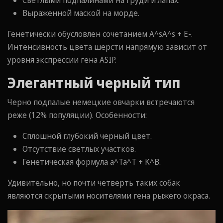
Светлыми подпалинами на груди и лапах.
Выраженной маской на морде.
Генетически обусловлен сочетанием A^sA^s + E-.
Интенсивность цвета шерсти напрямую зависит от
уровня экспрессии гена ASIP.
Элегантный черный тип
Черно подпалые немецкие овчарки встречаются
реже (12% популяции). Особенности:
Сплошной глубокий черный цвет.
Отсутствие светлых участков.
Генетическая формула a^Ta^T + K^B.
Удивительно, но почти четверть таких собак
являются скрытыми носителями гена рыжего окраса.