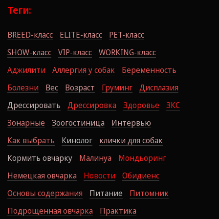
Теги:
BREED-класс
ELITE-класс
PET-класс
SHOW-класс
VIP-класс
WORKING-класс
Аджилити
Аллергия у собак
Беременность
Болезни
Вес
Возраст
Груминг
Дисплазия
Дрессировать
Дрессировка
Здоровье
ЗКС
Зонарные
Зоогостиница
Интервью
Как выбрать
Кинолог
клички для собак
Кормить овчарку
Малинуа
Мондьоринг
Немецкая овчарка
Новости
Обидиенс
Основы содержания
Питание
Питомник
Подрощенная овчарка
Практика