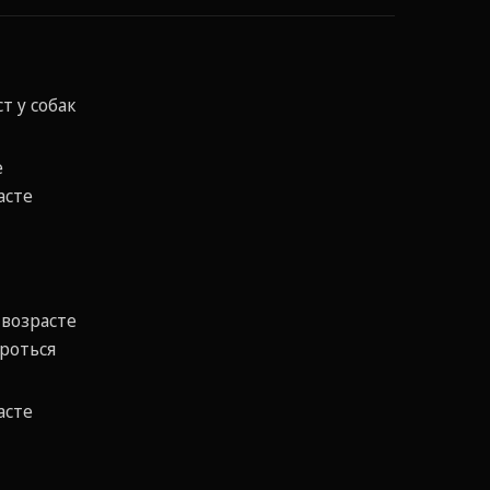
т у собак
е
асте
 возрасте
ороться
асте