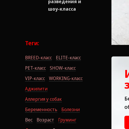
разведения и
шоу-класса
Теги:
BREED-класс
ELITE-класс
PET-класс
SHOW-класс
VIP-класс
WORKING-класс
Аджилити
Б
Аллергия у собак
о
Беременность
Болезни
Вес
Возраст
Груминг