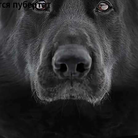
тся пубертат