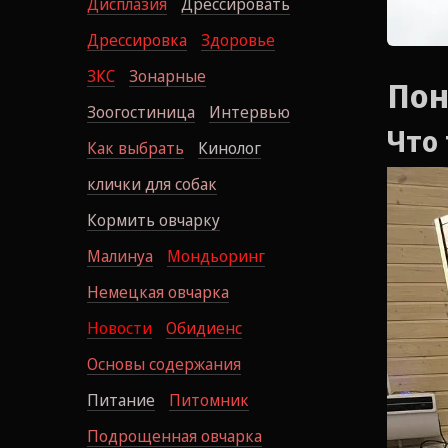
Дисплазия
Дрессировать
Дрессировка
Здоровье
ЗКС
Зонарные
Пон
Зоогостиница
Интервью
Что 
Как выбрать
Кинолог
клички для собак
Кормить овчарку
Малинуа
Мондьоринг
Немецкая овчарка
Новости
Обидиенс
Основы содержания
Питание
Питомник
Подрощенная овчарка