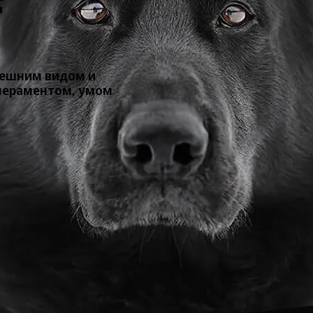
F
нешним видом и
пераментом, умом