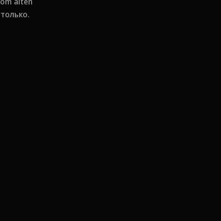
om alten
только.