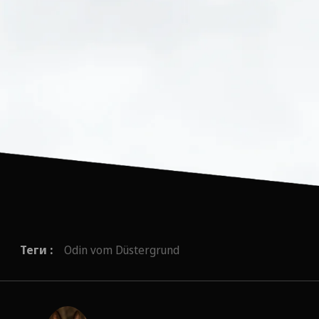
Теги :
Odin vom Düstergrund