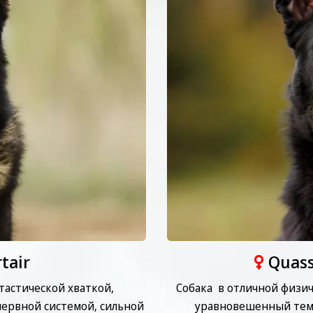
tair
Quass
астической хваткой,
Собака в отличной физи
ервной системой, сильной
уравновешенный темп