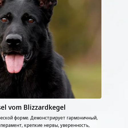
el vom Blizzardkegel
ческой форме. Демонстрирует гармоничный,
ерамент, крепкие нервы, ⁠уверенность,