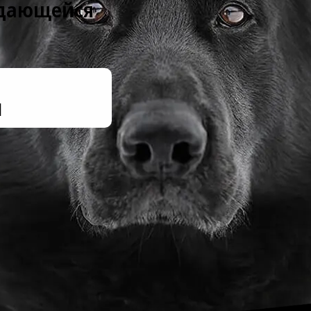
ыдающейся
l