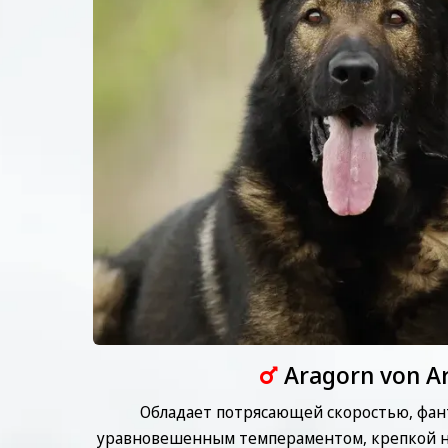
Aragorn von Ar
Обладает потрясающей скоростью, фант
уравновешенным темпераментом, крепкой н