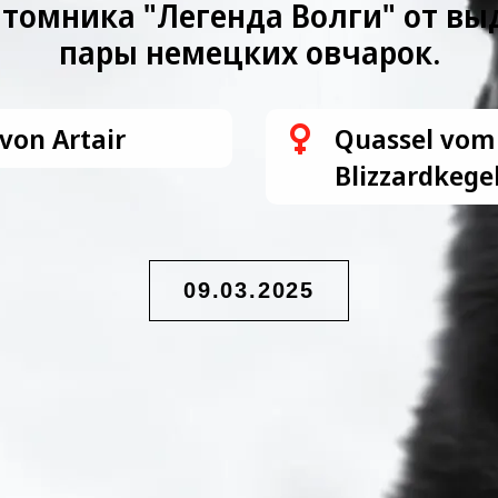
томника "Легенда Волги" от в
пары немецких овчарок.
von Artair
Quassel vom
Blizzardkege
09.03.2025