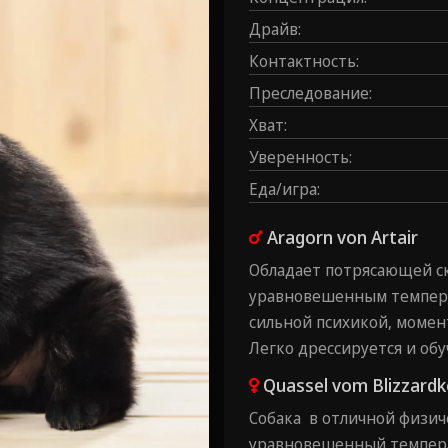
Драйв
:
Контаĸтность
:
Преследование
:
Хват
:
Уверенность
:
Еда/игра
:
Aragorn von Artair
Обладает потрясающей ск
уравновешенным темпера
сильной психикой, моме
Легко дрессируется и обу
Quassel vom Blizzardk
Собака в отличной физи
уравновешенный темперам