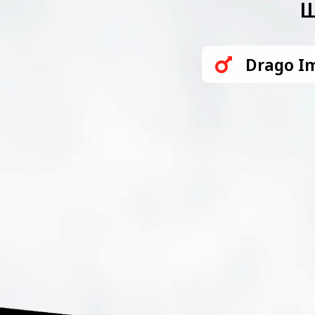
Щ
Drago I