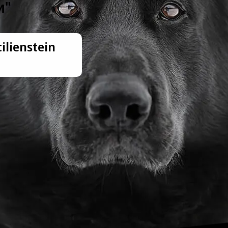
и"
ilienstein