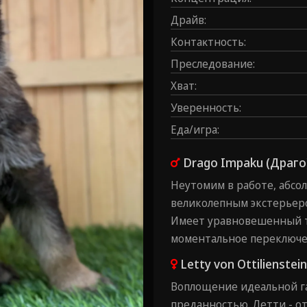
Драйв
:
Контаĸтность
:
Преследование
:
Хват
:
Уверенность
:
Еда/игра
:
Drago Impaku (Драго
Неутомим в работе, абсо
великолепным экстерьер
Имеет уравновешенный т
моментальное переключе
Letty von Ottilienstei
Воплощение идеальной г
преданностью. Летти - о